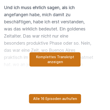
Und ich muss ehrlich sagen, als ich
angefangen habe, mich damit zu
beschäftigen, habe ich erst verstanden,
was das wirklich bedeutet. Ein goldenes
Zeitalter. Das war nicht nur eine
besonders produktive Phase oder so. Nein,
das war eine Zeit, wo Buenos Aires
praktisch im Rhythmus des Tangos geatmet
Komplettes Transkript
anzeigen
hat. wo an jedem Abend Hunderte von
Milongas stattfanden, wo jeder Radiosender
Tango spielte, wo die großen
Orchester-Stars waren, wie heute, keine
Ahnung, wie Taylor Swift oder so. Aber
Alle 16 Episoden aufrufen
bevor wir richtig einsteigen, was kommt
eigentlich in Folge 4? Da werden wir uns